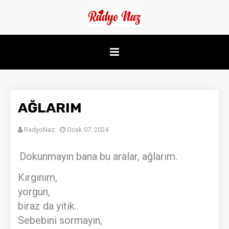
AĞLARIM
RadyoNaz
Ocak 07, 2024
Dokunmayın bana bu aralar, ağlarım.
Kırgınım,
yorgun,
biraz da yitik..
Sebebini sormayın,