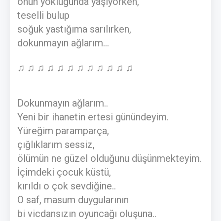
onun yokluğunda yaşıyorken,
teselli bulup
soğuk yastığıma sarılırken,
dokunmayın ağlarım...
♫ ♫ ♫ ♫ ♫ ♫ ♫ ♫ ♫ ♫ ♫ ♫
Dokunmayın ağlarım..
Yeni bir ihanetin ertesi günündeyim.
Yüreğim paramparça,
çığlıklarım sessiz,
ölümün ne güzel olduğunu düşünmekteyim.
İçimdeki çocuk küstü,
kırıldı o çok sevdiğine..
O saf, masum duygularının
bi vicdansızın oyuncağı oluşuna..