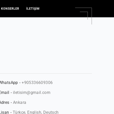
KONSERLER
İLETİŞİM
WhatsApp
‎+905336609306
Email
iletisim@gmail.com
Adres
Ankara
Lisan
Türkçe, English, Deutsch