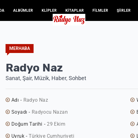
DA
ALBÜMLER
KLİPLER
KİTAPLAR
FİLMLER
ŞİİRLER
MERHABA
Radyo Naz
Sanat, Şair, Müzik, Haber, Sohbet
Adı
Radyo Naz
Soyadı
Radyocu Nazan
Doğum Tarihi
29 Ekim
Uyruk
Türkiye Cumhuriyeti