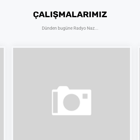
ÇALIŞMALARIMIZ
Dünden bugüne Radyo Naz...