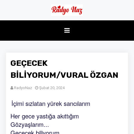
GEÇECEK
BİLİYORUM/VURAL ÖZGAN
RadyoNaz
Şubat 20, 2024
İçimi sızlatan yürek sancılarım
Her gece yastığa akıttığım
Gözyaşlarım...
Geçecek biliyorum...