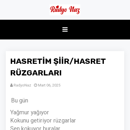
HASRETİM ŞİİR/HASRET
RÜZGARLARI
RadyoNaz
Mart 06, 2025
Bu gün
Yağmur yağıyor
Kokunu getiriyor rüzgarlar
Sen kokuyor buralar