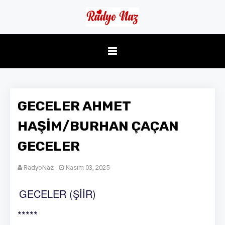
GECELER AHMET
HAŞİM/BURHAN ÇAÇAN
GECELER
RadyoNaz
Kasım 03, 2025
GECELER (ŞİİR)
*****