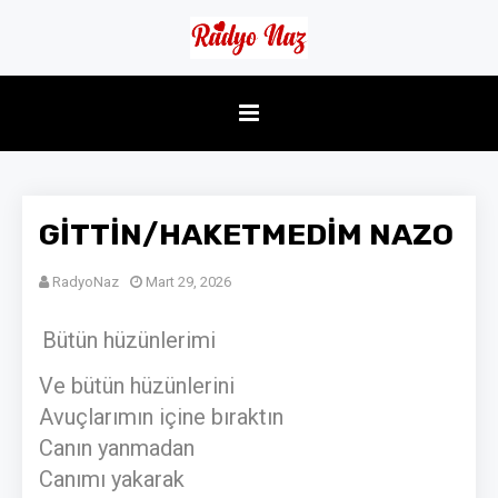
GİTTİN/HAKETMEDİM NAZO
RadyoNaz
Mart 29, 2026
Bütün hüzünlerimi
Ve bütün hüzünlerini
Avuçlarımın içine bıraktın
Canın yanmadan
Canımı yakarak