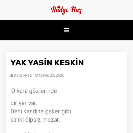
YAK YASİN KESKİN
RadyoNaz
Mayıs 23, 2026
O kara gözlerinde
bir yer var.
Beni kendine çeker gibi
sanki dipsiz mezar.